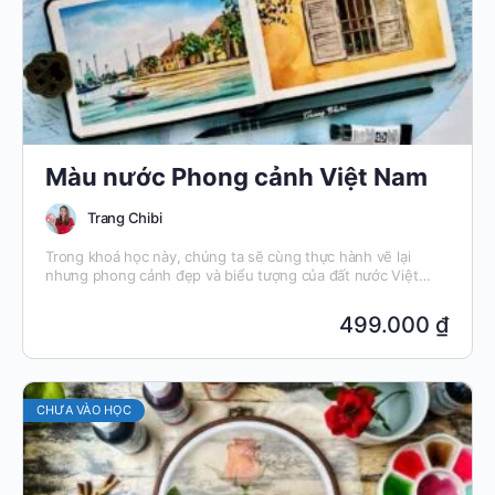
Màu nước Phong cảnh Việt Nam
Trang Chibi
Trong khoá học này, chúng ta sẽ cùng thực hành vẽ lại
nhưng phong cảnh đẹp và biểu tượng của đất nước Việt
Nam.
499.000 ₫
CHƯA VÀO HỌC