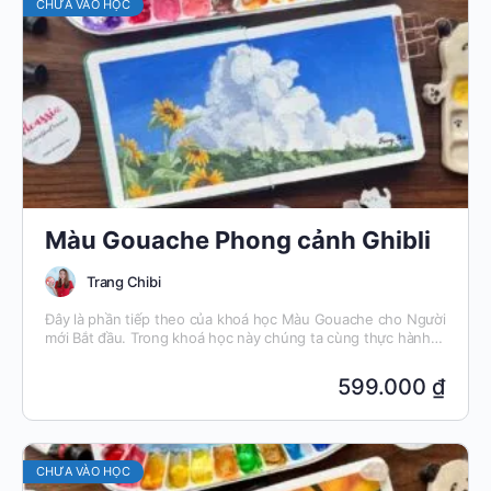
CHƯA VÀO HỌC
Màu Gouache Phong cảnh Ghibli
Trang Chibi
Đây là phần tiếp theo của khoá học Màu Gouache cho Người
mới Bắt đầu. Trong khoá học này chúng ta cùng thực hành
các kỹ thuật nâng cao hơn của màu gouache.
599.000 ₫
CHƯA VÀO HỌC