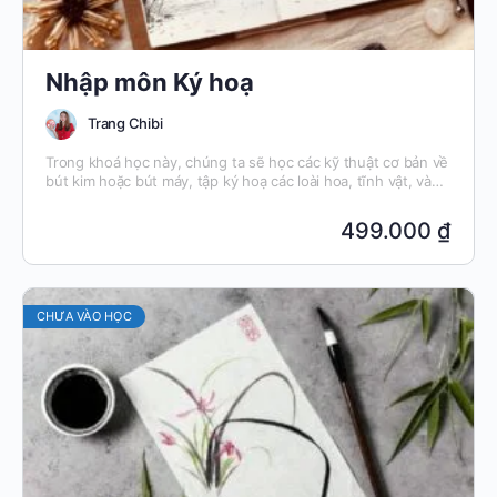
Nhập môn Ký hoạ
Trang Chibi
Trong khoá học này, chúng ta sẽ học các kỹ thuật cơ bản về
bút kim hoặc bút máy, tập ký hoạ các loài hoa, tĩnh vật, và
một số tiểu cảnh như đá, núi, bầu trời và mặt nước, sóng
biển...
499.000 ₫
CHƯA VÀO HỌC