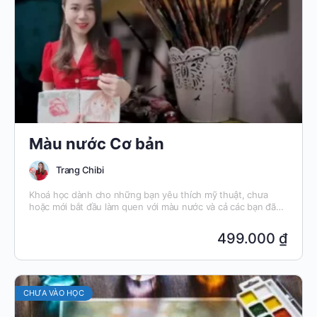
Màu nước Cơ bản
Trang Chibi
Khoá học dành cho những bạn yêu thích mỹ thuật, chưa
hoặc mới bắt đầu làm quen với màu nước và cả các bạn đã
vẽ màu nước rồi nhưng muốn học lại các vấn đề cơ bản theo
phong cách hiện đại hơn.
499.000 ₫
CHƯA VÀO HỌC