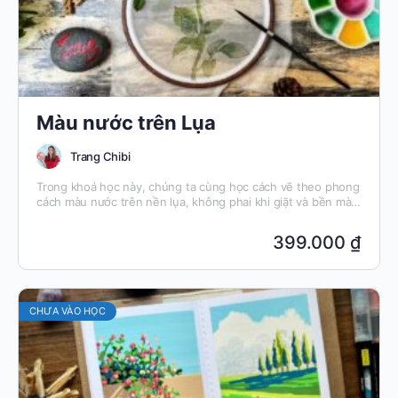
Màu nước trên Lụa
Trang Chibi
Trong khoá học này, chúng ta cùng học cách vẽ theo phong
cách màu nước trên nền lụa, không phai khi giặt và bền màu
theo thời gian bạn nhé.
399.000 ₫
CHƯA VÀO HỌC