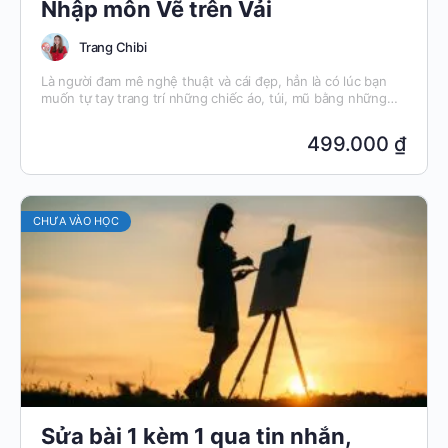
Nhập môn Vẽ trên Vải
Trang Chibi
Là người đam mê nghệ thuật và cái đẹp, hẳn là có lúc bạn
muốn tự tay trang trí những chiếc áo, túi, mũ bằng những
nét vẽ của chính mình đúng không? Trong khoá học này,
mình sẽ hướng dẫn các bạn những kỹ thuật để vẽ trên vải
499.000 ₫
một cách đẹp và bền màu nhất!
CHƯA VÀO HỌC
Sửa bài 1 kèm 1 qua tin nhắn,