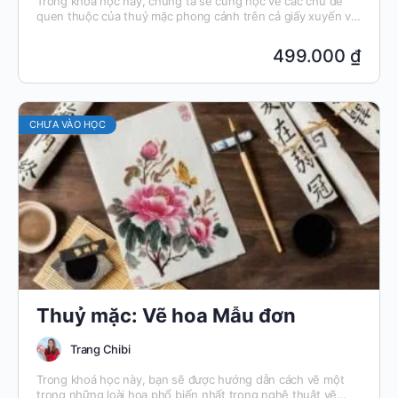
Trong khoá học này, chúng ta sẽ cùng học vẽ các chủ đề
quen thuộc của thuỷ mặc phong cảnh trên cả giấy xuyến và
canva.
499.000 ₫
CHƯA VÀO HỌC
Thuỷ mặc: Vẽ hoa Mẫu đơn
Trang Chibi
Trong khoá học này, bạn sẽ được hướng dẫn cách vẽ một
trong những loài hoa phổ biến nhất trong nghệ thuật vẽ