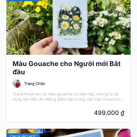
Màu Gouache cho Người mới Bắt
đầu
Trang Chibi
Trong khoá học vẽ màu gouache cơ bản này, chúng ta sẽ
cùng tìm hiểu về những điểm đặc trưng của màu Gouache,
thực tập các kỹ thuật màu gouache, cách vẽ nền, vẽ lá và
cách vẽ những tác phẩm hoa xinh xắn. Khoá học được thiết
499.000 ₫
kế để phù hợp với các bạn chưa bao giờ học vẽ.
CHƯA VÀO HỌC