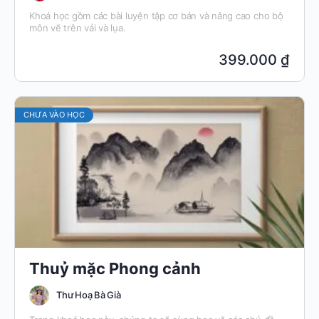
Khoá học gồm các bài luyện tập cơ bản và nâng cao cho bộ
môn vẽ trên vải và lụa.
399.000 ₫
CHƯA VÀO HỌC
Thuỷ mặc Phong cảnh
Thư Hoạ Bà Già