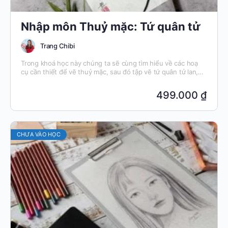
Nhập môn Thuỷ mặc: Tứ quân tử
Trang Chibi
Trong khoá học này chúng ta sẽ cùng tìm hiểu về các hoạ
cụ cần thiết để vẽ thuỷ mặc, sau đó tập vẽ tứ quân tử lan,
trúc, cúc, mai.
499.000 ₫
CHƯA VÀO HỌC