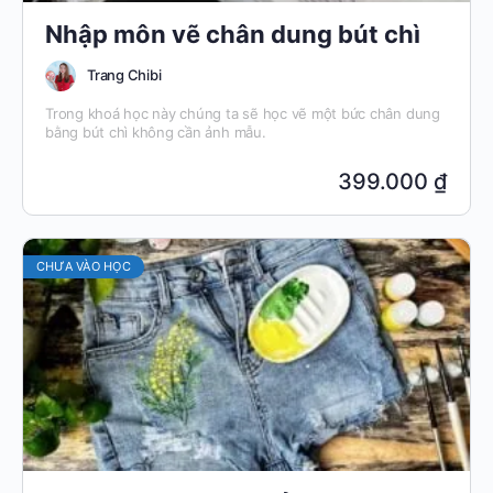
Nhập môn vẽ chân dung bút chì
Trang Chibi
Trong khoá học này chúng ta sẽ học vẽ một bức chân dung
bằng bút chì không cần ảnh mẫu.
399.000 ₫
CHƯA VÀO HỌC