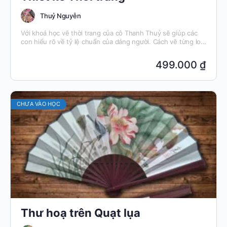
Thuỷ Nguyễn
Với khoá học vẽ thời trang của cô Thanh Thuỷ sẽ giúp các
con hiểu rõ về tỷ lệ chuẩn của dáng người. Cách vẽ từng loại
tóc sao cho hợp khuân mặt. Cách phối màu sắc trong trang
phục.
499.000 ₫
CHƯA VÀO HỌC
Thư hoạ trên Quạt lụa