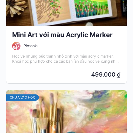
Mini Art với màu Acrylic Marker
Picassia
Học vẽ những bức tranh nhỏ xinh với màu acrylic marker.
Khoá học phù hợp cho cả các bạn lần đầu học vẽ cũng như
các bạn biết vẽ rồi nhưng muốn khám phá một chất liệu mới.
499.000 ₫
CHƯA VÀO HỌC