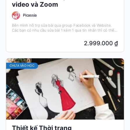
video và Zoom
Picassia
Bên mình hỗ trợ sửa bài qua group Facebook và Website.
Các bạn có nhu cầu sửa bài 1 kèm 1 qua tin nhắn thì có thể
đăng ký thêm gói này nhé!
2.999.000 ₫
CHƯA VÀO HỌC
Thiết kế Thời trang