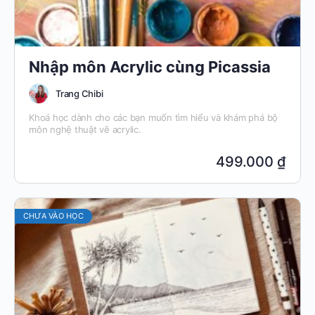
Nhập môn Acrylic cùng Picassia
Trang Chibi
Khoá học dành cho các bạn muốn tìm hiểu và khám phá bộ
môn nghệ thuật vẽ acrylic.
499.000 ₫
CHƯA VÀO HỌC