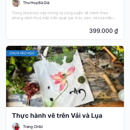
Thư Hoạ Bà Già
Trong khoá học này chúng ta cùng luyện vẽ tranh theo
phong cách thuỷ mặc trên quạt lụa: trúc, sen, và hoa mẫu
đơn.
399.000 ₫
CHƯA VÀO HỌC
Thực hành vẽ trên Vải và Lụa
Trang Chibi