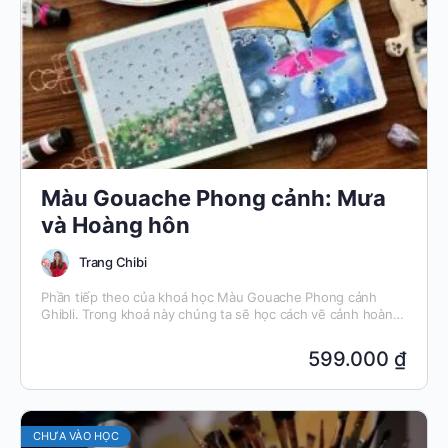
Màu Gouache Phong cảnh: Mưa
và Hoàng hôn
Trang Chibi
Phần tiếp theo của khoá học Màu Gouache Phong cảnh
Ghibli. Trong khoá này chúng ta sẽ học cách vẽ cảnh hoàng
hôn, cảnh mưa, cách tự sáng tác tranh phong cảnh.
599.000 ₫
CHƯA VÀO HỌC