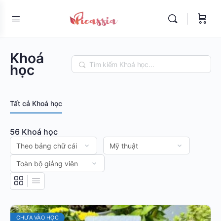
Khoá
Tìm
học
kiếm
Tất cả Khoá học
56
Khoá học
CHƯA VÀO HỌC