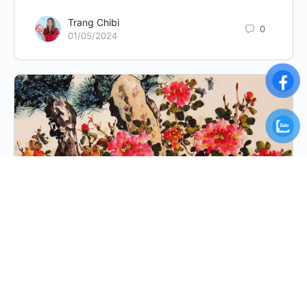
Trang Chibi
0
01/05/2024
Ebook: Tìm hiểu Nghệ thuật Thuỷ mặc
Chào mọi người, Hôm nay mình muốn giới thiệu với các
bạn một cuốn eBook nhỏ xinh do mình biên soạn.
Cuốn sách là tổng…
Trang Chibi