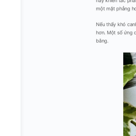
này khiến tác phẩ
một mặt phẳng hoà
Nếu thấy khó canh
hơn. Một số ứng d
bằng.