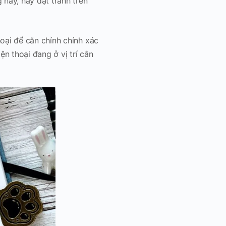
 này, hãy đặt tranh trên
hoại để căn chỉnh chính xác
n thoại đang ở vị trí cân