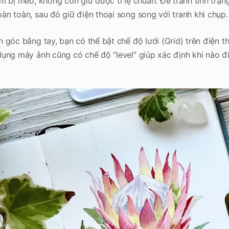
m bị méo, không còn giữ được tỉ lệ chuẩn. Để tránh tình trạng
n toàn, sau đó giữ điện thoại song song với tranh khi chụp.
 góc bằng tay, bạn có thể bật chế độ lưới (Grid) trên điện t
ụng máy ảnh cũng có chế độ “level” giúp xác định khi nào điệ