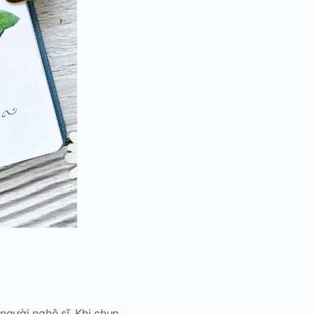
người nghệ sĩ. Khi chụp