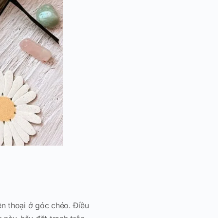
ện thoại ở góc chéo. Điều