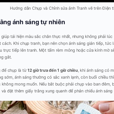
Hướng dẫn Chụp và Chỉnh sửa ảnh Tranh vẽ trên Điện t
ằng ánh sáng tự nhiên
 giúp tái hiện màu sắc chân thực nhất, nhưng không phải lúc
t cách. Khi chụp tranh, bạn nên chọn ánh sáng gián tiếp, tức 
u trực tiếp lên tranh. Một tấm rèm mỏng hoặc cửa kính mờ s
ng gắt.
g để chụp là từ
12 giờ trưa đến 1 giờ chiều
, khi ánh sáng có m
g sớm, ánh sáng thường có sắc xanh lạnh, còn buổi chiều th
g không mong muốn. Nếu bắt buộc phải chụp vào ban đêm, 
 và đặt thêm giấy trắng xung quanh để phản chiếu ánh sáng