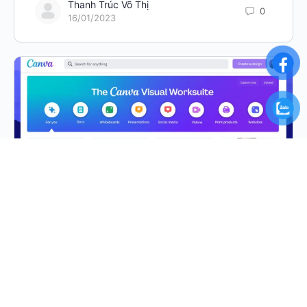
Thanh Trúc Võ Thị
0
16/01/2023
5 lý do nên sử dụng Canva để cải thiện
bài viết của bạn
Bạn đã bao giờ tình cờ xem blog của một doanh
nghiệp khác và tự nghĩ: Làm thế nào để họ tạo nội
dung hấp…
Thanh Trúc Võ Thị