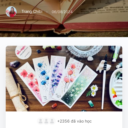
·
Trang Chibi
06/08/2024
+2356
đã vào học