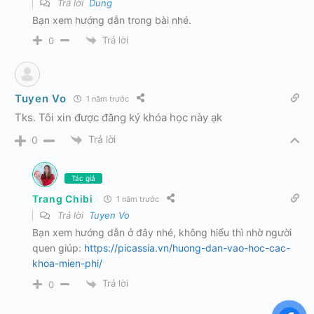
Trả lời
Dung
Bạn xem hướng dẫn trong bài nhé.
Trả lời
0
Tuyen Vo
1 năm trước
Tks. Tôi xin được đăng ký khóa học này ạk
Trả lời
0
Tác giả
Trang Chibi
1 năm trước
Trả lời
Tuyen Vo
Bạn xem hướng dẫn ở đây nhé, không hiểu thì nhờ người
quen giúp:
https://picassia.vn/huong-dan-vao-hoc-cac-
khoa-mien-phi/
Trả lời
0