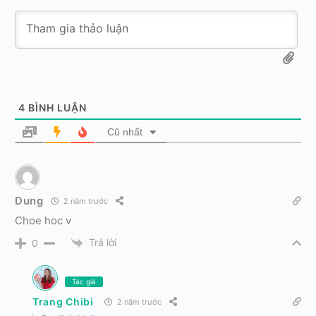
4
BÌNH LUẬN
Cũ nhất
Dung
2 năm trước
Choe hoc v
Trả lời
0
Tác giả
Trang Chibi
2 năm trước