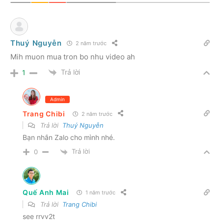
Thuý Nguyễn
2 năm trước
Mih muon mua tron bo nhu video ah
Trả lời
1
Admin
Trang Chibi
2 năm trước
Trả lời
Thuý Nguyễn
Bạn nhắn Zalo cho mình nhé.
Trả lời
0
Quế Anh Mai
1 năm trước
Trả lời
Trang Chibi
see rrvv2t