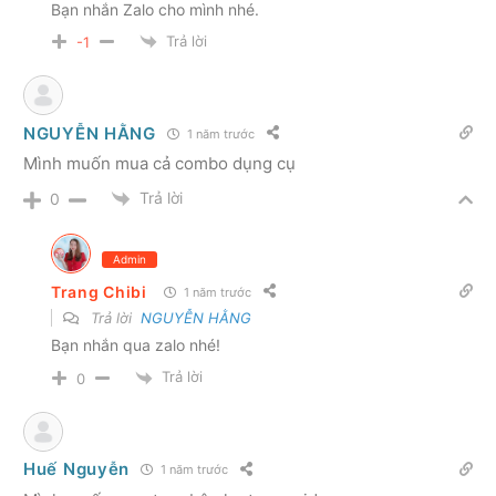
Bạn nhắn Zalo cho mình nhé.
Trả lời
-1
NGUYỄN HẰNG
1 năm trước
Mình muốn mua cả combo dụng cụ
Trả lời
0
Admin
Trang Chibi
1 năm trước
Trả lời
NGUYỄN HẰNG
Bạn nhắn qua zalo nhé!
Trả lời
0
Huế Nguyễn
1 năm trước