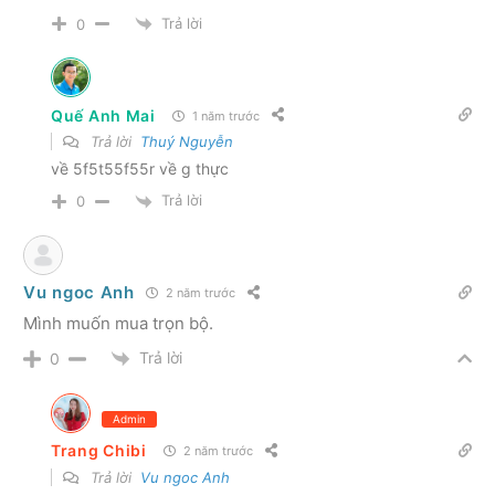
Trả lời
0
Quế Anh Mai
1 năm trước
Trả lời
Thuý Nguyễn
về 5f5t55f55r về g thực
Trả lời
0
Vu ngoc Anh
2 năm trước
Mình muốn mua trọn bộ.
Trả lời
0
Admin
Trang Chibi
2 năm trước
Trả lời
Vu ngoc Anh