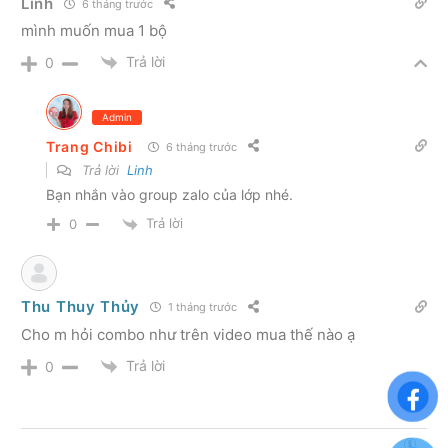
Linh
6 tháng trước
mình muốn mua 1 bộ
Trả lời
0
Admin
Trang Chibi
6 tháng trước
Trả lời
Linh
Bạn nhắn vào group zalo của lớp nhé.
Trả lời
0
Thu Thuy Thủy
1 tháng trước
Cho m hỏi combo như trên video mua thế nào ạ
Trả lời
0