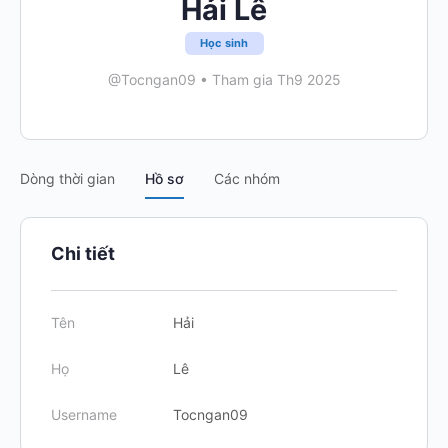
Hải Lê
Học sinh
@Tocngan09
•
Tham gia Th9 2025
Dòng thời gian
Hồ sơ
Các nhóm
Chi tiết
Tên
Hải
Họ
Lê
Username
Tocngan09