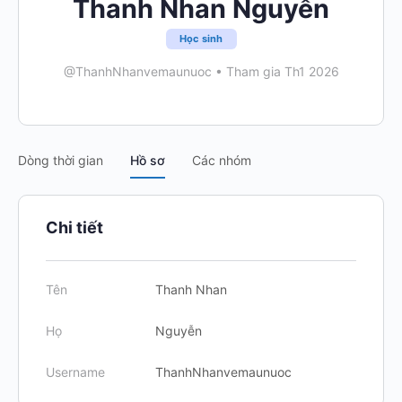
Thanh Nhan Nguyễn
Học sinh
@ThanhNhanvemaunuoc
•
Tham gia Th1 2026
Dòng thời gian
Hồ sơ
Các nhóm
Chi tiết
Tên
Thanh Nhan
Họ
Nguyễn
Username
ThanhNhanvemaunuoc