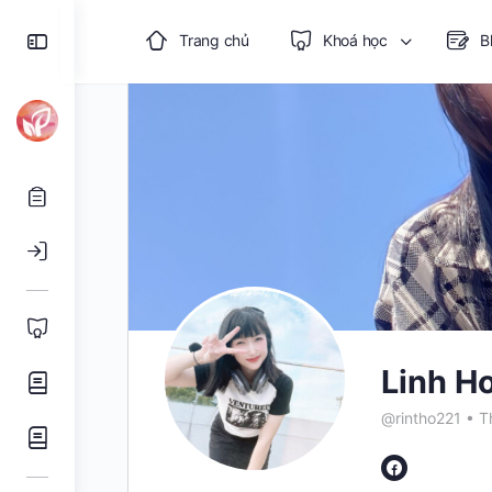
Toggle
Trang chủ
Khoá học
B
Side
Panel
Linh H
@rintho221
•
Th