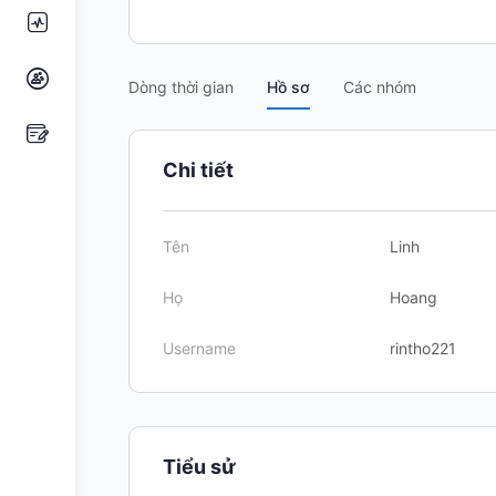
Dòng thời gian
Hồ sơ
Các nhóm
Chi tiết
Tên
Linh
Họ
Hoang
Username
rintho221
Tiểu sử