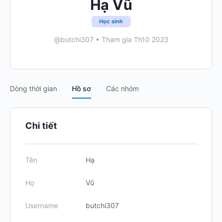
Hạ Vũ
Học sinh
@butchi307
•
Tham gia Th10 2023
Dòng thời gian
Hồ sơ
Các nhóm
Chi tiết
Tên
Hạ
Họ
Vũ
Username
butchi307