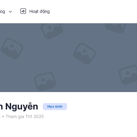
log
Hoạt động
h Nguyễn
Học sinh
6
•
Tham gia Th1 2025