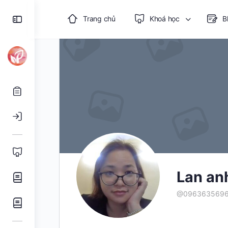
Toggle
Trang chủ
Khoá học
B
Side
Panel
Lan an
@096363569