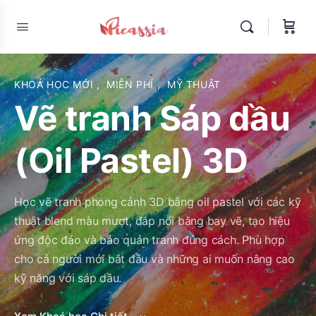
KHOÁ HỌC MỚI
,
MIỄN PHÍ
,
MỸ THUẬT
Vẽ tranh Sáp dầu
(Oil Pastel) 3D
Học vẽ tranh phong cảnh 3D bằng oil pastel với các kỹ
thuật blend màu mượt, đắp nổi bằng bay vẽ, tạo hiệu
ứng độc đáo và bảo quản tranh đúng cách. Phù hợp
cho cả người mới bắt đầu và những ai muốn nâng cao
kỹ năng với sáp dầu.