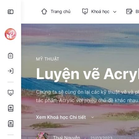
Toggle
Trang chủ
Khoá học
B
Side
Panel
MỸ THUẬT
Luyện vẽ Acryl
Chúng ta sẽ cùng ôn lại các kỹ thuật vẽ và p
tác phẩm Acrylic với nhiều chủ đề khác nhau
Xem Khoá học Chi tiết
·
Thuỷ Nguyễn
21/03/2023