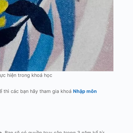
ực hiện trong khoá học
ể thì các bạn hãy tham gia khoá
Nhập môn
o.
Bạn sẽ có quyền truy cập trong 3 năm kể từ