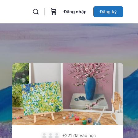
Đăng nhập
Đăng ký
+221
đã vào học