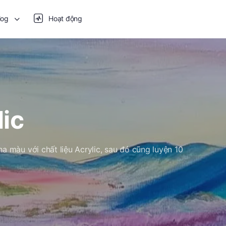
log
Hoạt động
ic
ha màu với chất liệu Acrylic, sau đó cũng luyện 10
.